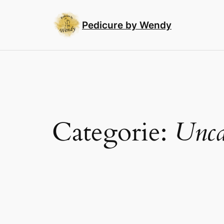
Ga
naar
Pedicure by Wendy
de
inhoud
Categorie:
Unca