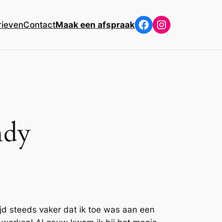
Facebook
Instagram
rieven
Contact
Maak een afspraak
ndy
ijd steeds vaker dat ik toe was aan een