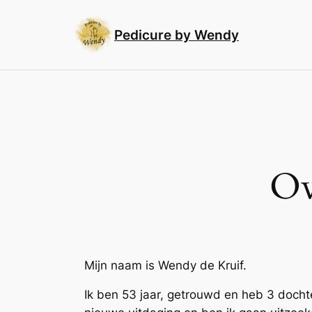
Ga
naar
Pedicure by Wendy
de
inhoud
Ov
Mijn naam is Wendy de Kruif.
Ik ben 53 jaar, getrouwd en heb 3 dochte